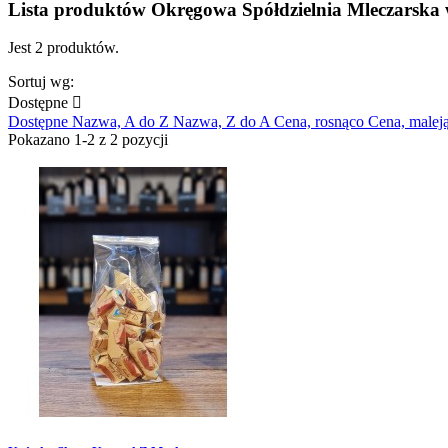
Lista produktów Okręgowa Spółdzielnia Mleczarska 
Jest 2 produktów.
Sortuj wg:
Dostępne

Dostępne
Nazwa, A do Z
Nazwa, Z do A
Cena, rosnąco
Cena, malej
Pokazano 1-2 z 2 pozycji