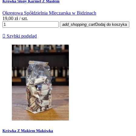
Krówka Słony Karmel Z Masłem
Okręgowa Spółdzielnia Mleczarska w Bidzinach
19,00 zł
/ szt.
add_shopping_cart
Dodaj do koszyka

Szybki podgląd
Krówka Z Makiem Makówka