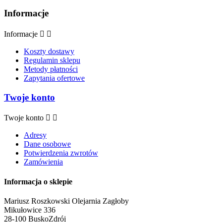
Informacje
Informacje


Koszty dostawy
Regulamin sklepu
Metody płatności
Zapytania ofertowe
Twoje konto
Twoje konto


Adresy
Dane osobowe
Potwierdzenia zwrotów
Zamówienia
Informacja o sklepie
Mariusz Roszkowski Olejarnia Zagłoby
Mikułowice 336
28-100 Busko­Zdrój