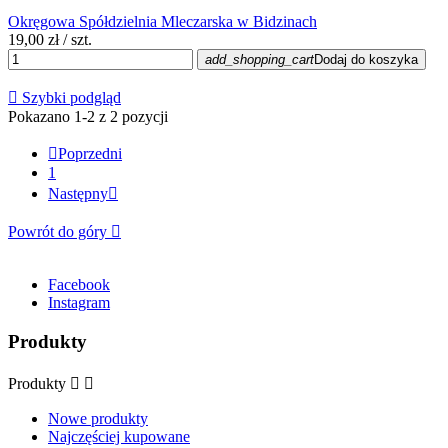
Okręgowa Spółdzielnia Mleczarska w Bidzinach
19,00 zł
/ szt.
add_shopping_cart
Dodaj do koszyka

Szybki podgląd
Pokazano 1-2 z 2 pozycji

Poprzedni
1
Następny

Powrót do góry

Facebook
Instagram
Produkty
Produkty


Nowe produkty
Najczęściej kupowane