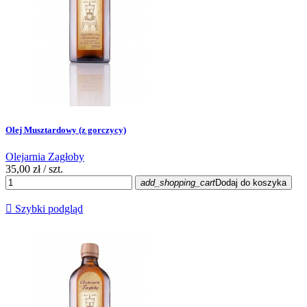
Olej Musztardowy (z gorczycy)
Olejarnia Zagłoby
35,00 zł
/ szt.
add_shopping_cart
Dodaj do koszyka

Szybki podgląd