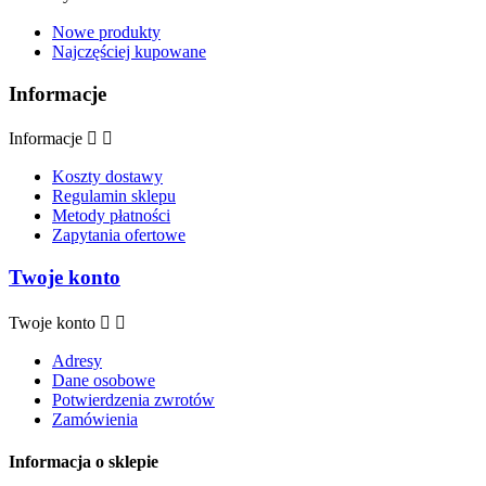
Nowe produkty
Najczęściej kupowane
Informacje
Informacje


Koszty dostawy
Regulamin sklepu
Metody płatności
Zapytania ofertowe
Twoje konto
Twoje konto


Adresy
Dane osobowe
Potwierdzenia zwrotów
Zamówienia
Informacja o sklepie