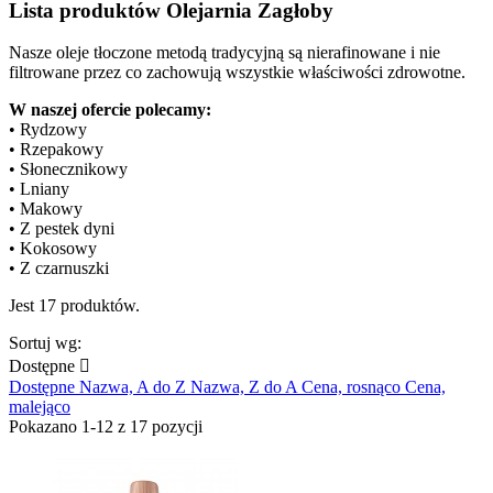
Lista produktów Olejarnia Zagłoby
Nasze oleje tłoczone metodą tradycyjną są nierafinowane i nie
filtrowane przez co zachowują wszystkie właściwości zdrowotne.
W naszej ofercie polecamy:
•
Rydzowy
•
Rzepakowy
•
Słonecznikowy
•
Lniany
•
Makowy
•
Z pestek dyni
•
Kokosowy
•
Z czarnuszki
Jest 17 produktów.
Sortuj wg:
Dostępne

Dostępne
Nazwa, A do Z
Nazwa, Z do A
Cena, rosnąco
Cena,
malejąco
Pokazano 1-12 z 17 pozycji