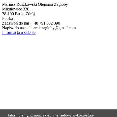
Mariusz Roszkowski Olejarnia Zagłoby
Mikułowice 336
28-100 Busko­Zdrój
Polska
Zadzwoń do nas:
+48 791 632 390
Napisz do nas:
olejarniazagloby@gmail.com
Informacja o sklepie
Informujemy, iż nasz sklep internetowy wykorzystuje