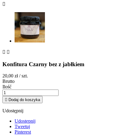



Konfitura Czarny bez z jabłkiem
20,00 zł
/ szt.
Brutto
Ilość

Dodaj do koszyka
Udostępnij
Udostępnij
Tweetuj
Pinterest