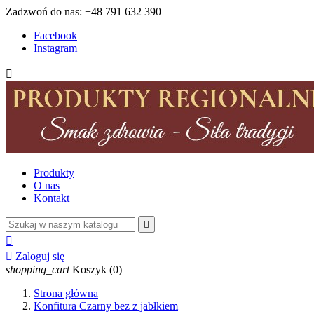
Zadzwoń do nas:
+48 791 632 390
Facebook
Instagram

Produkty
O nas
Kontakt



Zaloguj się
shopping_cart
Koszyk
(0)
Strona główna
Konfitura Czarny bez z jabłkiem