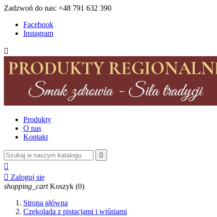
Zadzwoń do nas:
+48 791 632 390
Facebook
Instagram

Produkty
O nas
Kontakt



Zaloguj się
shopping_cart
Koszyk
(0)
Strona główna
Czekolada z pistacjami i wiśniami