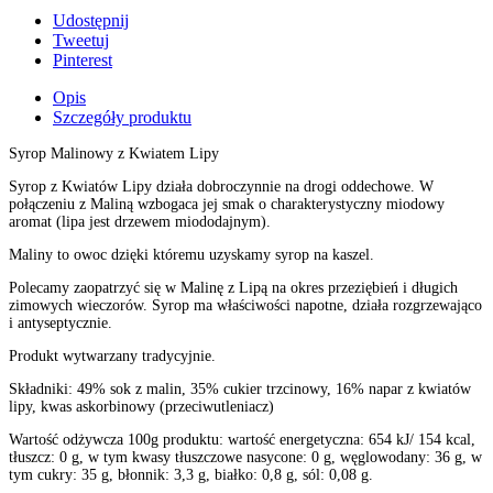
Udostępnij
Tweetuj
Pinterest
Opis
Szczegóły produktu
Syrop Malinowy z Kwiatem Lipy
Syrop z Kwiatów Lipy działa dobroczynnie na drogi oddechowe. W
połączeniu z Maliną wzbogaca jej smak o charakterystyczny miodowy
aromat (lipa jest drzewem miododajnym).
Maliny to owoc dzięki któremu uzyskamy syrop na kaszel.
Polecamy zaopatrzyć się w Malinę z Lipą na okres przeziębień i długich
zimowych wieczorów. Syrop ma właściwości napotne, działa rozgrzewająco
i antyseptycznie.
Produkt wytwarzany tradycyjnie.
Składniki: 49% sok z malin, 35% cukier trzcinowy, 16% napar z kwiatów
lipy, kwas askorbinowy (przeciwutleniacz)
Wartość odżywcza 100g produktu: wartość energetyczna: 654 kJ/ 154 kcal,
tłuszcz: 0 g, w tym kwasy tłuszczowe nasycone: 0 g, węglowodany: 36 g, w
tym cukry: 35 g, błonnik: 3,3 g, białko: 0,8 g, sól: 0,08 g.