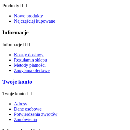
Produkty


Nowe produkty
Najczęściej kupowane
Informacje
Informacje


Koszty dostawy
Regulamin sklepu
Metody płatności
Zapytania ofertowe
Twoje konto
Twoje konto


Adresy
Dane osobowe
Potwierdzenia zwrotów
Zamówienia