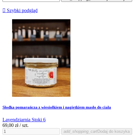

Szybki podgląd
Słodka pomarańcza z wiesiołkiem i nagietkiem masło do ciała
Lavendziarnia Stoki 6
69,00 zł
/ szt.
add_shopping_cart
Dodaj do koszyka