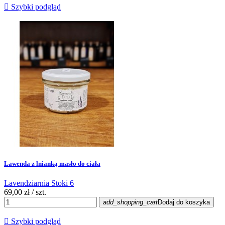

Szybki podgląd
Lawenda z lnianką masło do ciała
Lavendziarnia Stoki 6
69,00 zł
/ szt.
add_shopping_cart
Dodaj do koszyka

Szybki podgląd