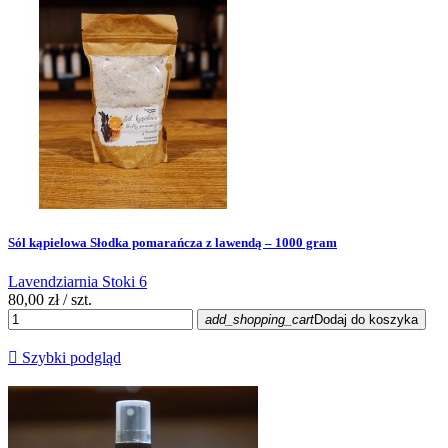
Sól kąpielowa Słodka pomarańcza z lawendą – 1000 gram
Lavendziarnia Stoki 6
80,00 zł
/ szt.
add_shopping_cart
Dodaj do koszyka

Szybki podgląd