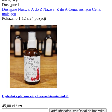
Dostępne

Dostępne
Nazwa, A do Z
Nazwa, Z do A
Cena, rosnąco
Cena,
malejąco
Pokazano 1-12 z 24 pozycji
Hydrolat z płatków róży Lawendziarnia Stoki6
45,00 zł
/ szt.
add_shopping_cart
Dodaj do koszyka