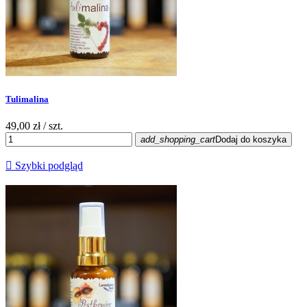
Tulimalina
49,00 zł
/ szt.
add_shopping_cart
Dodaj do koszyka

Szybki podgląd