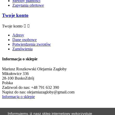
Metody płatności
Zapytania ofertowe
Twoje konto
Twoje konto


Adresy
Dane osobowe
Potwierdzenia zwrotów
Zamówienia
Informacja o sklepie
Mariusz Roszkowski Olejarnia Zagłoby
Mikułowice 336
28-100 Busko­Zdrój
Polska
Zadzwoń do nas:
+48 791 632 390
Napisz do nas:
olejarniazagloby@gmail.com
Informacja o sklepie
Informujemy, iż nasz sklep internetowy wykorzystuje