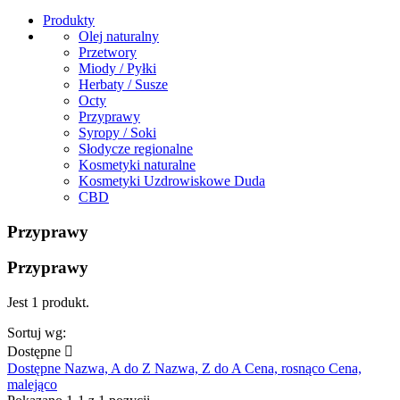
Produkty
Olej naturalny
Przetwory
Miody / Pyłki
Herbaty / Susze
Octy
Przyprawy
Syropy / Soki
Słodycze regionalne
Kosmetyki naturalne
Kosmetyki Uzdrowiskowe Duda
CBD
Przyprawy
Przyprawy
Jest 1 produkt.
Sortuj wg:
Dostępne

Dostępne
Nazwa, A do Z
Nazwa, Z do A
Cena, rosnąco
Cena,
malejąco